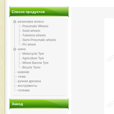
Список продуктов
резиновое колесо
Pneumatic Wheels
Solid wheels
Tubeless wheels
Semi-Pneumatic wheels
PU wheel
шина
Motorcycle Tyre
Agriculture Tyre
Wheel Barrow Tyre
Bicycle Tyres
шарнир
тачка
ручная дрезина
инструменты
тележка
Завод