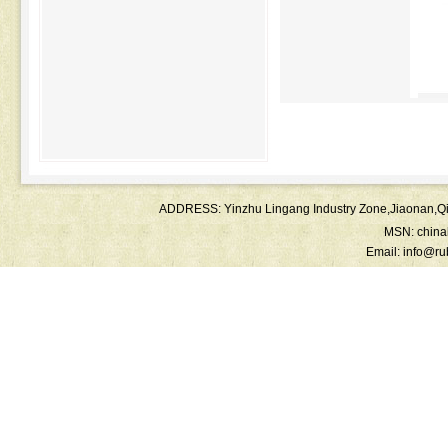
ADDRESS: Yinzhu Lingang Industry Zone,Jiaonan
MSN:
chin
Email:
info@ru